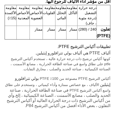
أقل من مؤشر أداء الألياف للرجوع اليها.
درجة حرارة
مقاومة
مقاومة
مقاومة
مقاومة
مقاومة
مقاومة
التشغيل
التآكل
التحلل
القلويات
الأحماض
الأحماض
الأكسدة
(درجة مئوية
المائي
العضوية
المعدنية
(15٪)
، جاف)
تفلون
240 / (280)
ممتاز
ممتاز
ممتاز
ممتاز
(PTFE)
تطبيقات أكياس الترشيح PTFE.
ألياف PTFE هي ألياف
بولي تترافلورو إيثيلين.
كونها أكياس ترشيح ذات درجة حرارة عالية ، تستخدم أكياس الترشيح
ptfe على نطاق واسع في صناعة الطاقة الحرارية ، مصانع الأسمنت ،
الصناعة الكيميائية ، صناعة الحديد والصلب ، محارق النفايات.
بولي تترافلورو
أكياس الترشيح PTFE مصنوعة من 100٪ PTFE
إيثيلين
الألياف ، مع خصائص ممتازة وأداء كيميائي ، وتستخدم على نطاق
في صناعة الطاقة الحرارية ، صناعة
واسع أكياس الترشيح PTFE
الحديد والصلب ، مصانع الأسمنت ، الصناعة الكيميائية ، إلخ.وأي
من أكياس الترشيح ذات درجة الحرارة العالية أو أكياس الترشيح
التفلون ، بعض الأداء أفضل من أكياس الترشيح P84.