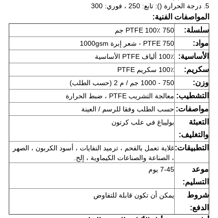
5. درجة الحرارة (): تابع: 250 ، فوري: 300
المواصفات الفنية:
سلسلة:
PTFE 100٪ 750 جم
مواد:
PTFE 750 - شعر إبرة 1000gsm
الأساسية:
100٪ ألياف PTFE الأساسية
سكريم:
100٪ سكريم PTFE
وزن:
750 - 1000 جم / م 2 (حسب الطلب)
التشطيب:
معالجة التشريب PTFE ، ضبط الحرارة
مواصفات:
حسب الطلب وفقا للرسم / العينة
التعبئة
بوليباغ في علب كرتون
والتغليف:
التطبيقات:
غلاية تعمل بالفحم ، ترميد النفايات ، أسود الكربون ، الصهر
، الصناعة والصناعات الكيماوية ، إلخ.
موعد
7-45 يوم
التسليم:
شروط
يمكن أن تكون قابلة للتفاوض
الدفع: