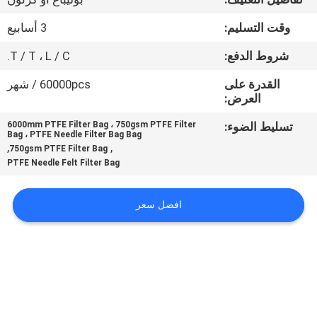
وقت التسليم:
3 أسابيع
مراقبة
الجودة
شروط الدفع:
T / T ، L / C.
القدرة على
60000pcs / شهر
العرض:
اتصل
بنا
تسليط الضوء:
6000mm PTFE Filter Bag ، 750gsm PTFE Filter
Bag ، PTFE Needle Filter Bag Bag
,
,
750gsm PTFE Filter Bag
PTFE Needle Felt Filter Bag
أخبار
افضل سعر
اطلب
اقتباس
خريطة
الموقع