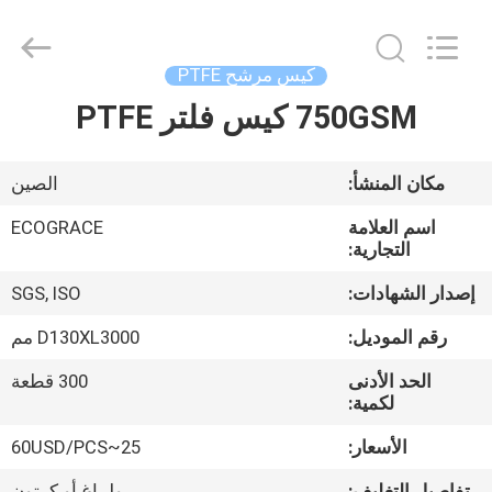
الفلتر
الصناعي
المزود.
Copyright
©
كيس مرشح PTFE
2020
-
2025
750GSM كيس فلتر PTFE
الصفحة
ZHEJIANG
GRACE
الرئيسية
ENVIROTECH
CO.,LTD.
All
مكان المنشأ:
الصين
Rights
Reserved.
منتجات
اسم العلامة
ECOGRACE
التجارية:
معلومات
إصدار الشهادات:
SGS, ISO
عنا
رقم الموديل:
D130XL3000 مم
الحد الأدنى
300 قطعة
جولة
لكمية:
في
الأسعار:
25~60USD/PCS
المعمل
تفاصيل التغليف:
بوليباغ أو كرتون