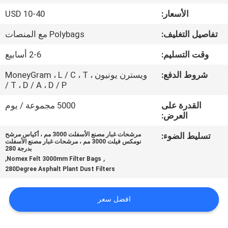
الأسعار:
10-40 USD
مراقبة
تفاصيل التغليف:
Polybags مع المنصات
الجودة
وقت التسليم:
2-6 أسابيع
اتصل
شروط الدفع:
ويسترن يونيون ، MoneyGram ، L / C ، T
/ T ، D / A ، D / P
بنا
القدرة على
5000 مجموعة / يوم
العرض:
أخبار
تسليط الضوء:
مرشحات غبار مصنع الأسفلت 3000 مم ، أكياس مرشح
نومكس فيلت 3000 مم ، مرشحات غبار مصنع الأسفلت
بدرجة 280
اطلب
,
,
Nomex Felt 3000mm Filter Bags
280Degree Asphalt Plant Dust Filters
اقتباس
افضل سعر
خريطة
الموقع