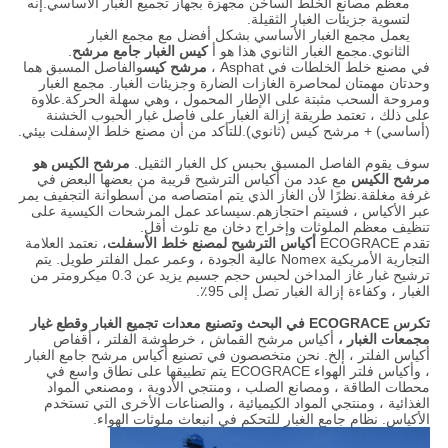
معظم مصانع الخلط الساخن مجهزة بجهاز تجميع الغبار الأساسي.إنه
لتسوية جزيئات الغبار الثقيلة.
يعمل مجمع الغبار الأساسي بشكل أفضل مع مجمع الغبار
الثانوي.مجمع الغبار الثانوي هذا هو أ
كيس الغبار جامع مرشح
.
في مصنع خلط الخلطات في Asphat ،
مرشح كيس
والفاصل المسبق هما
وحدتان مهمتان لمحاصرة الغازات الضارة وجزيئات الغبار. مجمع الغبار
ومروحة السحب مثبتة على الإطار المحمول ، وهي سهلة الحركة.علاوة
على ذلك ، تعتمد طريقة إزالة الغبار على فاصل غبار الحبوب الخشنة
(أساسي) + مرشح كيس (ثانوي).للتأكد من أن مصنع خلط الإسفلت بيئي.
سوف يقوم الفاصل المسبق بحبس كل الغبار الثقيل.
مرشح الكيس هو
مرشح الكيس
مع عدد من أكياس الترشيح قريبة من بعضها البعض في
غرفة مغلقة.نظرًا لأن الغاز الذي يتم امتصاصه من أسطوانة التجفيف يمر
عبر الأكياس ، فسيتم احتجازهم.سيساعد عمل المرشحات الكيسية على
تنظيف معظم الملوثات وإخراج دخان مع تلوث أقل.
تقدم ECOGRACE
أكياس الترشيح لمصنع خلط الأسفلت
، نعتمد العلامة
التجارية الأمريكية Nomex عالية الجودة ، وعمر عمل الفلتر طويل. يتم
ترشيح غبار غاز المداخن لحبس حجم جسيم يزيد عن 0.3 ميكرومتر من
الغبار ، وكفاءة إزالة الغبار تصل إلى 95٪.
تكرس ECOGRACE في البحث وتصنيع معدات تجميع الغبار وقطع غيار
مجمعات الغبار ،
أكياس مرشح القماش ، خرطوشة الفلتر ، أقفاص
أكياس الفلتر ، إلخ. نحن متخصصون في تصنيع أكياس مرشح جامع الغبار
، وأكياس فلتر الهواء ECOGRACE يتم تطبيقها على نطاق واسع في
محطات الطاقة ، ومصانع الصلب ، ومنتجي الأدوية ، ومصنعي المواد
الغذائية ، ومنتجي المواد الكيميائية ، والصناعات الأخرى التي تستخدم
الأكياس. نظام جامع الغبار للتحكم في انبعاث ملوثات الهواء.