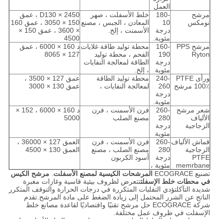
العمل
مرشح
180-
خلط الأسفلت ، صهر
D130 × 2450 ، عمق
نومكس
10
المعادن ، الجبس ، مصنع
150 × 3050 ، عمق 160
درجة
الأسمنت ، إلخ.
× 3600 ، عمق 150 ×
مئوية.
4500
مرشح PPS
160-
محطة توليد طاقة غلايات
د 160 × 6000 ، عمق
Ryton
190
الفحم ، محطة توليد
127 × 8065
درجة
الطاقة لمعالجة النفايات
مئوية
، إلخ.
ورأى PTFE
240-
محطة توليد الطاقة
عمق 127 × 3500 ،
100٪ مرشح
260
لمعالجة النفايات ،
عمق 130 × 3000
درجة
مئوية.
شعر مرشح
260-
فرن الأسمنت ، فرن
د 160 × 6000 ، 152 ×
الألياف
280
مصنع الصلب
5000
الزجاجية
درجة
مئوية
قماش الألياف
260-
فرن الأسمنت ، فرن
العمق 127 × 36000 ،
الزجاجية
280
مصنع الصلب ، مصنع
العمق 130 × 4500
PTFE
درجة
أسود الكربون
memrbane
مئوية ،
تصنيع ECOGRACE
المرشحات الكيسية لمصنع الأسفلت
.
مرشح الكيس
في محطات خلط الإسفلت
تتعرض لظروف بيئية قاسية وغازات مغبرة
شديدة التآكلتؤدي التقلبات المتكررة في درجات الحرارة والتوقف المتكرر
الناتج عن الشرر المحتمل إلى زيادة الضغط على مادة المرشح.تقدم
شركة ECOGRACE حل مرشح تقنيًا واقتصاديًا لقاعدة مصانع خلط
الإسفلت في ظروف عمل مختلفة.