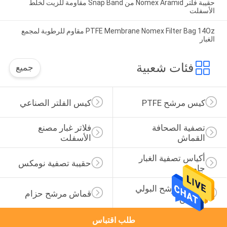
حقيبة فلتر Nomex Aramid من Snap Band مقاومة للزيت لخلط
الأسفلت
PTFE Membrane Nomex Filter Bag 14Oz مقاوم للرطوبة لمجمع
الغبار
فئات شعبية
جميع
كيس مرشح PTFE
كيس الفلتر الصناعي
تصفية الصحافة 
فلاتر غبار مصنع 
القماش
الأسفلت
أكياس تصفية الغبار 
حقيبة تصفية نومكس
جامع
قماش مرشح البولي 
قماش مرشح حزام
بروبلين
طلب اقتباس