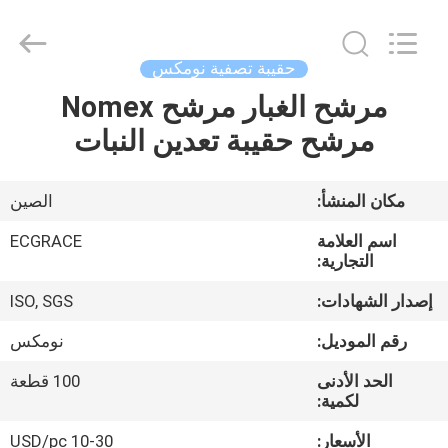
ZHEJIANG
GRACE
ENVIROTECH
CO.,LTD.
All
حقيبة تصفية نومكس
Rights
Reserved.
مرشح الغبار مرشح Nomex
الصفحة
مرشح حقيبة تعدين النبات
الرئيسية
منتجات
مكان المنشأ:
الصين
اسم العلامة
ECGRACE
معلومات
التجارية:
عنا
إصدار الشهادات:
ISO, SGS
رقم الموديل:
نومكس
جولة
الحد الأدنى
100 قطعة
في
لكمية:
المعمل
الأسعار:
10-30 USD/pc