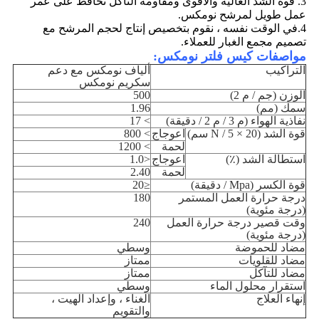
3. قوة الشد العالية والأقوى ومقاومة التآكل تحافظ على عمر
عمل طويل لمرشح نومكس.
4.في الوقت نفسه ، نقوم بتخصيص إنتاج لحجم المرشح مع
تصميم مجمع الغبار للعملاء.
مواصفات كيس فلتر نومكس:
التراكيب
ألياف نومكس مع دعم
سكريم نومكس
الوزن (جم / م 2)
500
سمك (مم)
1.96
نفاذية الهواء (م 3 / م 2 / دقيقة)
> 17
قوة الشد (N / 5 × 20 سم)
اعوجاج
> 800
لحمة
> 1200
استطالة الشد (٪)
اعوجاج
<1.0
لحمة
2.40
قوة الكسر (Mpa / دقيقة)
≤20
درجة حرارة العمل المستمر
180
(درجة مئوية)
وقت قصير درجة حرارة العمل
240
(درجة مئوية)
مضاد للحموضة
وسطي
مضاد للقلويات
ممتاز
مضاد للتآكل
ممتاز
استقرار محلول الماء
وسطي
إنهاء العلاج
الغناء ، وإعداد الهيت ،
والتقويم