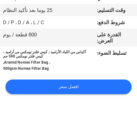
وقت التسليم:
25 يوما بعد تأكيد النظام
مراقبة
شروط الدفع:
D / P ، D / A ، L / C
الجودة
القدرة على
800 قطعة / يوم
العرض:
اتصل
تسليط الضوء:
أكياس من اللباد الأراميد ، كيس فلتر نومكس من أراميد ،
بنا
كيس فلتر نومكس 500 جم
,
,
Aramid Nomex Filter Bag
500gsm Nomex Filter Bag
أخبار
افضل سعر
اطلب
اقتباس
خريطة
الموقع